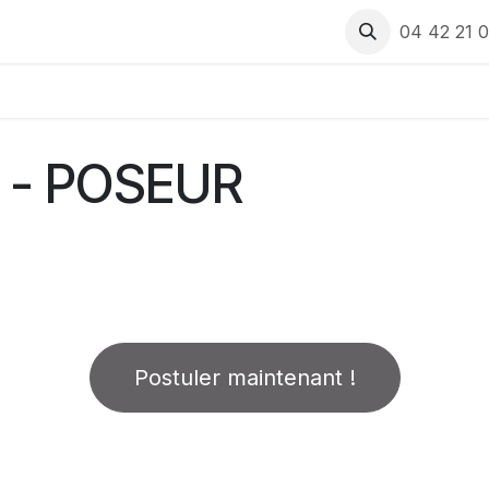
 produits
Rendez-vous
Recrutement
Assistance
04 42 21 0
 - POSEUR
Postuler maintenant !