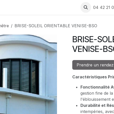
 produits
Rendez-vous
Recrutement
Assistance
04 42 21 0
nêtre
BRISE-SOLEIL ORIENTABLE VENISE-BSO
BRISE-SOL
VENISE-BS
Prendre un rendez
Caractéristiques Pri
Fonctionnalité 
gestion fine de la
l'éblouissement e
Durabilité et Ré
intempéries, avec