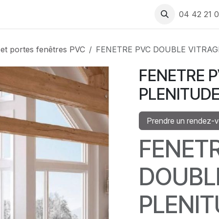
 produits
Rendez-vous
Recrutement
Assistance
04 42 21 0
 et portes fenêtres PVC
FENETRE PVC DOUBLE VITRAG
FENETRE P
PLENITUD
Prendre un rendez-
FENET
DOUBL
PLENIT