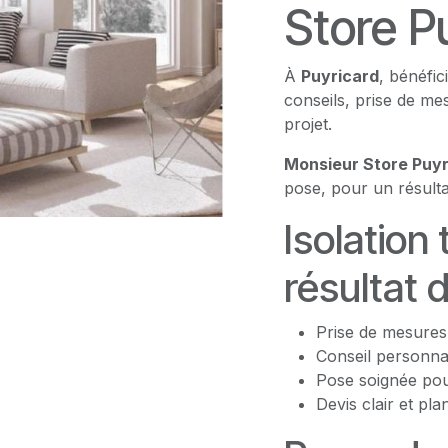
Store P
À
Puyricard
, bénéfi
conseils, prise de m
projet.
Monsieur Store Puyr
pose, pour un résulta
Isolation
résultat 
Prise de mesures
Conseil personna
Pose soignée pour
Devis clair et pla