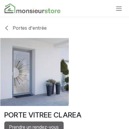
Se rendre au contenu
Portes d'entrée
PORTE VITREE CLAREA
Prendre un rendez-vous