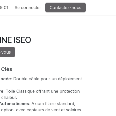
9 01
Se connecter
Contactez-nous
NE ISEO
-vous
 Clés
ancée
: Double câble pour un déploiement
re
: Toile Classique offrant une protection
 chaleur.
 Automatismes
: Axium filaire standard,
n option, avec capteurs de vent et solaires