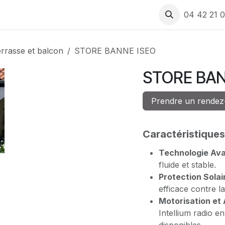
 produits
Rendez-vous
Recrutement
Assistance
04 42 21 0
errasse et balcon
STORE BANNE ISEO
STORE BAN
Prendre un rendez
Caractéristiques
Technologie Av
fluide et stable.
Protection Solai
efficace contre la
Motorisation et
Intellium radio e