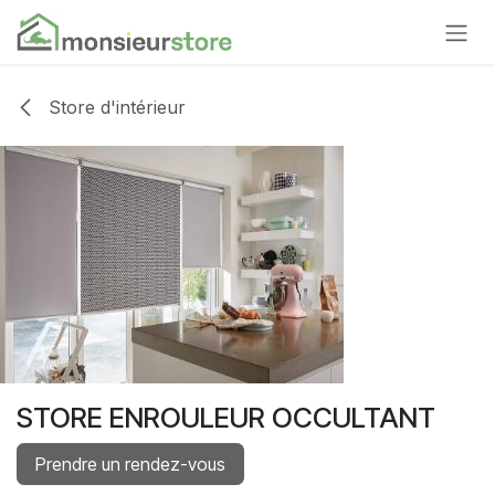
Se rendre au contenu
Store d'intérieur
STORE ENROULEUR OCCULTANT
Prendre un rendez-vous