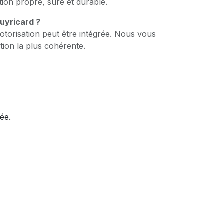
tion propre, sûre et durable.
Puyricard ?
otorisation peut être intégrée. Nous vous
tion la plus cohérente.
née.