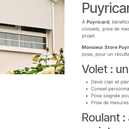
Puyrica
À
Puyricard
, bénéfi
conseils, prise de m
projet.
Monsieur Store Puyr
pose, pour un résulta
Volet : u
Devis clair et pla
Conseil personna
Pose soignée pour
Prise de mesures
Roulant :