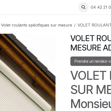
 produits
Rendez-vous
Recrutement
Assistance
04 42 21 0
Volet roulants spécifiques sur mesure
VOLET ROULAN
VOLET RO
MESURE A
Prendre un rendez-
VOLET
SUR ME
Monsieu