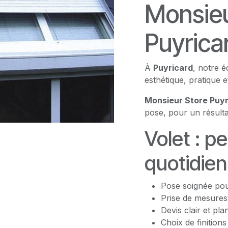
Monsieu
Puyrica
À
Puyricard
, notre é
esthétique, pratique e
Monsieur Store Puyr
pose, pour un résulta
Volet : p
quotidien
Pose soignée pour
Prise de mesures
Devis clair et pla
Choix de finition