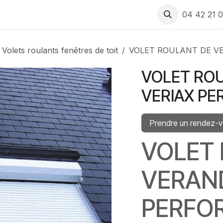
 produits
Rendez-vous
Recrutement
Assistance
04 42 21 0
Volets roulants fenêtres de toit
VOLET ROULANT DE V
VOLET RO
VERIAX P
Prendre un rendez-
VOLET
VERAN
PERFO