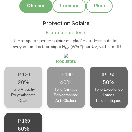
Chaleur
Lumière
Pluie
Protection Solaire
Protocole de tests
Une lampe à spectre solaire est placée au-dessus du toit,
envoyant un flux thermique H
(W/m²) sur UV, visible et IR.
sol
Résultats
IP 120
IP 140
IP 150
20%
40%
50%
Toile Attractiv
Toile Climatis
Toile Excellence
Polycarbonate
Polycarbonate
Lames
Opale
Anti-Chaleur
Bioclimatiques
IP 160
60%