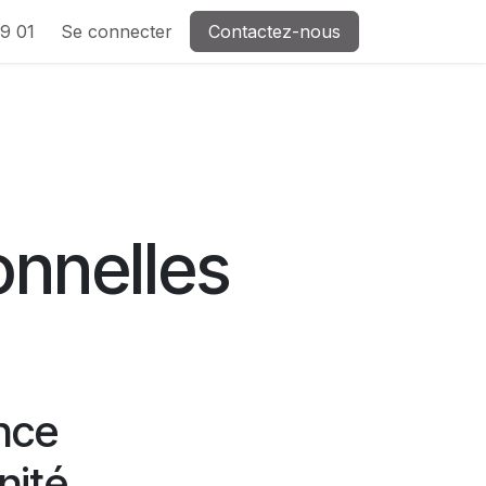
9 01
Se connecter
Contactez-nous
onnelles
ence
nité