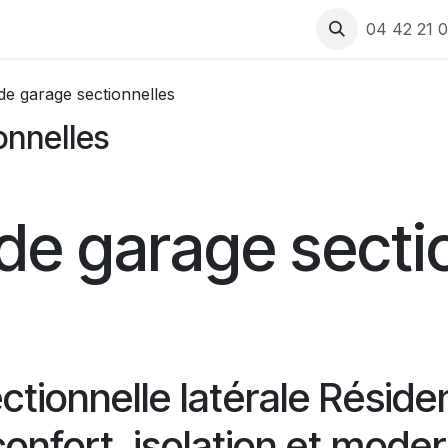
 produits
Rendez-vous
Recrutement
Assistance
04 42 21 0
de garage sectionnelles
onnelles
de garage secti
ctionnelle latérale Résid
onfort, isolation et moder