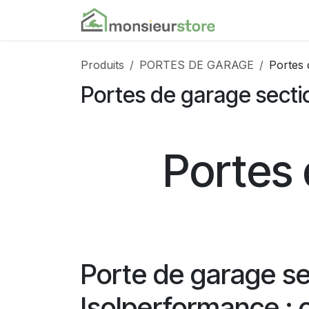
Se rendre au contenu
Accueil
Nos
Produits
PORTES DE GARAGE
Portes 
Portes de garage secti
Portes 
Porte de garage se
Isolperformance : c