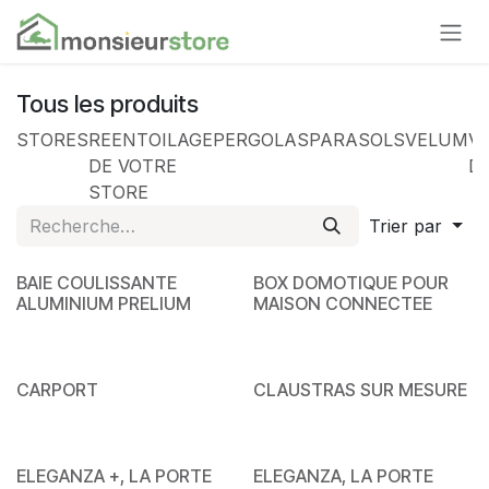
Se rendre au contenu
Tous les produits
STORES
REENTOILAGE
PERGOLAS
PARASOLS
VELUM
VO
DE VOTRE
D
STORE
Trier par
BAIE COULISSANTE
BOX DOMOTIQUE POUR
ALUMINIUM PRELIUM
MAISON CONNECTEE
CARPORT
CLAUSTRAS SUR MESURE
ELEGANZA +, LA PORTE
ELEGANZA, LA PORTE